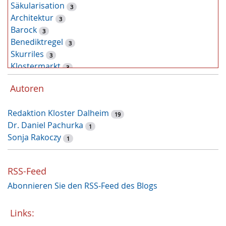
Säkularisation
3
Architektur
3
Barock
3
Benediktregel
3
Skurriles
3
Klostermarkt
3
Kunst
2
Autoren
Tiere
2
Pflanzen
2
Redaktion Kloster Dalheim
Latein
19
2
Dr. Daniel Pachurka
Zufallsfund
1
2
Sonja Rakoczy
Augustinus von Hippo
1
1
Weihnachtszeit
1
Recht und Unrecht
1
RSS-Feed
Restauruierung
1
Abonnieren Sie den RSS-Feed des Blogs
Et labora
1
Klostermauer
1
Fasten
Links:
1
Heilung
1