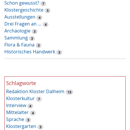
Schon gewusst?
w
7
Klostergeschichte
o
5
Ausstellungen
r
4
Drei Fragen an …
t
4
Archäologie
-
3
Sammlung
S
3
Flora & Fauna
u
3
Historisches Handwerk
c
3
h
e
Schlagworte
Redaktion Kloster Dalheim
13
Klosterkultur
7
Interview
4
Mittelalter
4
Sprache
3
Klostergarten
3