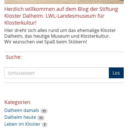
Herzlich willkommen auf dem Blog der Stiftung
Kloster Dalheim. LWL-Landesmuseum für
Klosterkultur!
Hier dreht sich alles rund um das ehemalige Kloster
Dalheim, das heutige Museum und Klosterkultur.
Wir wünschen viel Spaß beim Stöbern!
Suche:
S
Los
c
h
l
ü
Kategorien
s
Dalheim damals
s
11
Dalheim heute
e
11
Leben im Kloster
l
7