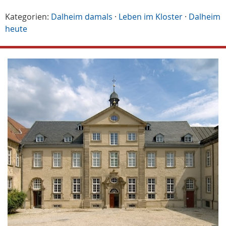
Kategorien:
Dalheim damals
·
Leben im Kloster
·
Dalheim
heute