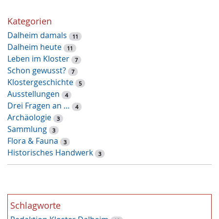
l
ü
Kategorien
s
Dalheim damals
s
11
Dalheim heute
e
11
Leben im Kloster
l
7
Schon gewusst?
w
7
Klostergeschichte
o
5
Ausstellungen
r
4
Drei Fragen an …
t
4
Archäologie
-
3
Sammlung
S
3
Flora & Fauna
u
3
Historisches Handwerk
c
3
h
e
Schlagworte