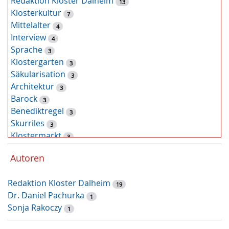
Redaktion Kloster Dalheim
13
Klosterkultur
7
Mittelalter
4
Interview
4
Sprache
3
Klostergarten
3
Säkularisation
3
Architektur
3
Barock
3
Benediktregel
3
Skurriles
3
Klostermarkt
3
Kunst
2
Autoren
Tiere
2
Pflanzen
2
Redaktion Kloster Dalheim
Latein
19
2
Dr. Daniel Pachurka
Zufallsfund
1
2
Sonja Rakoczy
Restaurierung
1
1
Augustinus von Hippo
1