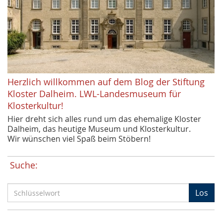
Herzlich willkommen auf dem Blog der Stiftung
Kloster Dalheim. LWL-Landesmuseum für
Klosterkultur!
Hier dreht sich alles rund um das ehemalige Kloster
Dalheim, das heutige Museum und Klosterkultur.
Wir wünschen viel Spaß beim Stöbern!
Suche:
S
Los
c
h