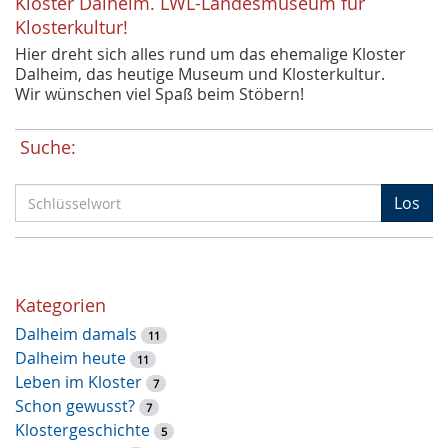
Kloster Dalheim. LWL-Landesmuseum für
Klosterkultur!
Hier dreht sich alles rund um das ehemalige Kloster
Dalheim, das heutige Museum und Klosterkultur.
Wir wünschen viel Spaß beim Stöbern!
Suche:
S
Los
c
h
l
ü
Kategorien
s
Dalheim damals
s
11
Dalheim heute
e
11
Leben im Kloster
l
7
Schon gewusst?
w
7
Klostergeschichte
o
5