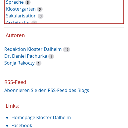
Sprache
3
Klostergarten
3
Säkularisation
3
Architektur
3
Tiere
2
Autoren
Pflanzen
2
Latein
2
Redaktion Kloster Dalheim
Zufallsfund
19
2
Dr. Daniel Pachurka
Kunst
1
2
Sonja Rakoczy
Klostermauer
1
1
Fasten
1
Heilung
1
RSS-Feed
Handwerk
1
Abonnieren Sie den RSS-Feed des Blogs
Dalheimer Sommer
1
Archäologie
1
Nonnenkloster
Links:
1
Restaurierung
1
Homepage Kloster Dalheim
Augustinus von Hippo
1
Weihnachtszeit
Facebook
1