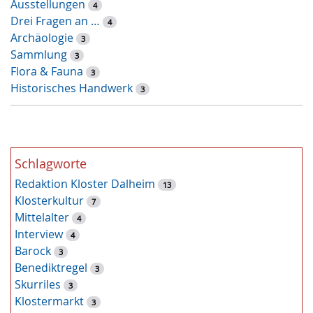
Ausstellungen
r
4
Drei Fragen an …
t
4
Archäologie
-
3
Sammlung
S
3
Flora & Fauna
u
3
Historisches Handwerk
c
3
h
e
Schlagworte
Redaktion Kloster Dalheim
13
Klosterkultur
7
Mittelalter
4
Interview
4
Barock
3
Benediktregel
3
Skurriles
3
Klostermarkt
3