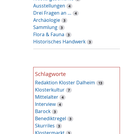
Ausstellungen
r
4
Drei Fragen an …
t
4
Archäologie
-
3
Sammlung
S
3
Flora & Fauna
u
3
Historisches Handwerk
c
3
h
e
Schlagworte
Redaktion Kloster Dalheim
13
Klosterkultur
7
Mittelalter
4
Interview
4
Barock
3
Benediktregel
3
Skurriles
3
Klostermarkt
3