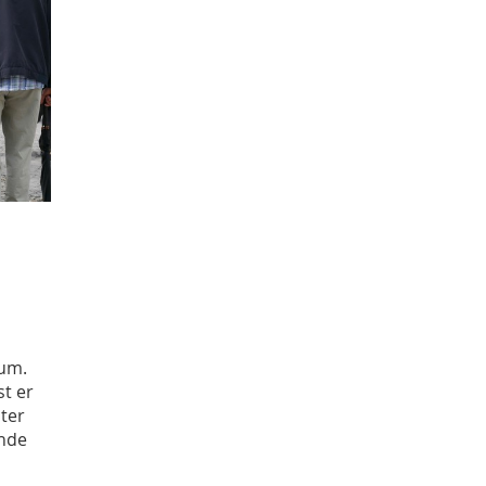
äum.
st er
ter
ende