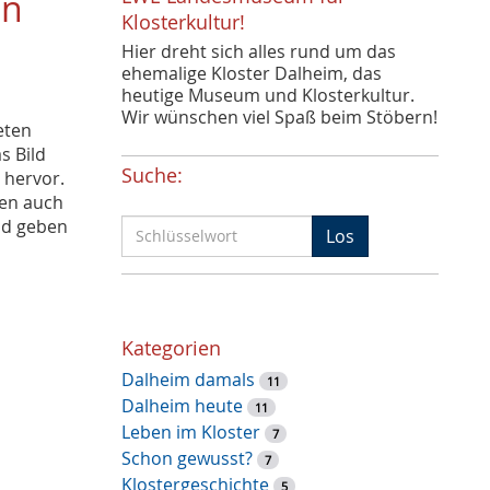
en
Klosterkultur!
Hier dreht sich alles rund um das
ehemalige Kloster Dalheim, das
heutige Museum und Klosterkultur.
Wir wünschen viel Spaß beim Stöbern!
eten
s Bild
Suche:
 hervor.
en auch
und geben
S
Los
c
h
l
ü
Kategorien
s
Dalheim damals
s
11
Dalheim heute
e
11
Leben im Kloster
l
7
Schon gewusst?
w
7
Klostergeschichte
o
5