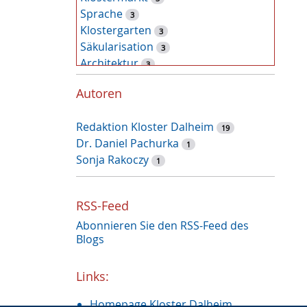
Sprache
3
Klostergarten
3
Säkularisation
3
Architektur
3
Zufallsfund
2
Autoren
Kunst
2
Tiere
2
Redaktion Kloster Dalheim
Pflanzen
19
2
Dr. Daniel Pachurka
Latein
1
2
Sonja Rakoczy
Dalheimer Sommer
1
1
Archäologie
1
Nonnenkloster
1
RSS-Feed
Restaurierung
1
Abonnieren Sie den RSS-Feed des
Augustinus von Hippo
1
Blogs
Weihnachtszeit
1
Recht und Unrecht
1
Links:
Restauruierung
1
Et labora
1
Homepage Kloster Dalheim