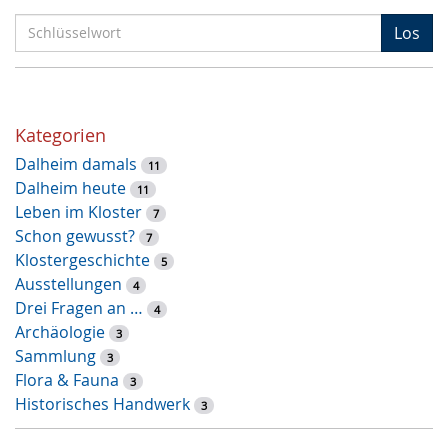
S
Los
c
h
l
ü
Kategorien
s
Dalheim damals
s
11
Dalheim heute
e
11
Leben im Kloster
l
7
Schon gewusst?
w
7
Klostergeschichte
o
5
Ausstellungen
r
4
Drei Fragen an …
t
4
Archäologie
-
3
Sammlung
S
3
Flora & Fauna
u
3
Historisches Handwerk
c
3
h