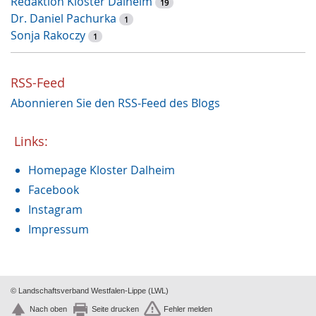
Redaktion Kloster Dalheim
Kunst
19
2
Dr. Daniel Pachurka
Tiere
1
2
Sonja Rakoczy
Heilung
1
1
Handwerk
1
Dalheimer Sommer
1
RSS-Feed
Archäologie
1
Abonnieren Sie den RSS-Feed des Blogs
Nonnenkloster
1
Restaurierung
1
Augustinus von Hippo
Links:
1
Weihnachtszeit
1
Homepage Kloster Dalheim
Recht und Unrecht
1
Restauruierung
Facebook
1
Et labora
Instagram
1
Klostermauer
1
Impressum
Fasten
1
© Landschaftsverband Westfalen-Lippe (LWL)
Nach oben
Seite drucken
Fehler melden