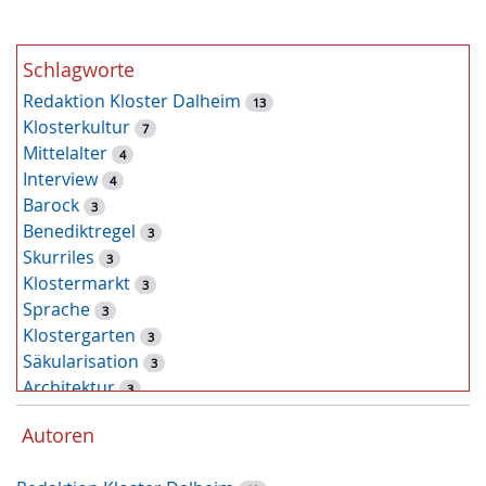
e
Schlagworte
Redaktion Kloster Dalheim
13
Klosterkultur
7
Mittelalter
4
Interview
4
Barock
3
Benediktregel
3
Skurriles
3
Klostermarkt
3
Sprache
3
Klostergarten
3
Säkularisation
3
Architektur
3
Pflanzen
2
Autoren
Latein
2
Zufallsfund
2