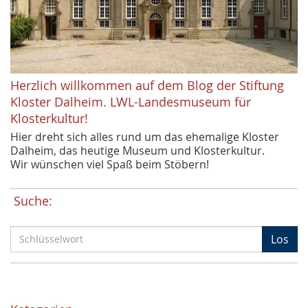
Herzlich willkommen auf dem Blog der Stiftung
Kloster Dalheim. LWL-Landesmuseum für
Klosterkultur!
Hier dreht sich alles rund um das ehemalige Kloster
Dalheim, das heutige Museum und Klosterkultur.
Wir wünschen viel Spaß beim Stöbern!
Suche:
S
Los
c
h
l
ü