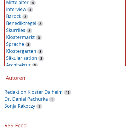
Mittelalter
4
Interview
4
Barock
3
Benediktregel
3
Skurriles
3
Klostermarkt
3
Sprache
3
Klostergarten
3
Säkularisation
3
Architektur
3
Tiere
2
Autoren
Pflanzen
2
Latein
2
Redaktion Kloster Dalheim
Zufallsfund
19
2
Dr. Daniel Pachurka
Kunst
1
2
Sonja Rakoczy
Klostermauer
1
1
Fasten
1
Heilung
1
RSS-Feed
Handwerk
1