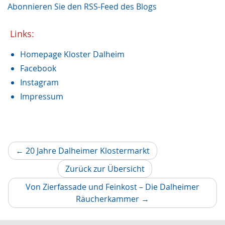
Abonnieren Sie den RSS-Feed des Blogs
Dalheimer Sommer
1
Archäologie
1
Nonnenkloster
Links:
1
Restaurierung
1
Homepage Kloster Dalheim
Augustinus von Hippo
1
Weihnachtszeit
Facebook
1
Recht und Unrecht
Instagram
1
Restauruierung
1
Impressum
Et labora
1
Vorheriger
←
20 Jahre Dalheimer Klostermarkt
Artikel
Zurück zur Übersicht
Von Zierfassade und Feinkost – Die Dalheimer
Nächster
Räucherkammer
→
Artikel