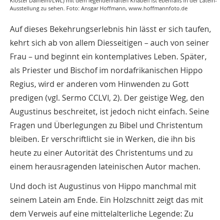
Kloster Dalheim/LWL) mit dem legendenhaften Knaben ist ebenfalls in der Latein-
Ausstellung zu sehen. Foto: Ansgar Hoffmann, www.hoffmannfoto.de
Auf dieses Bekehrungserlebnis hin lässt er sich taufen,
kehrt sich ab von allem Diesseitigen – auch von seiner
Frau – und beginnt ein kontemplatives Leben. Später,
als Priester und Bischof im nordafrikanischen Hippo
Regius, wird er anderen vom Hinwenden zu Gott
predigen (vgl. Sermo CCLVI, 2). Der geistige Weg, den
Augustinus beschreitet, ist jedoch nicht einfach. Seine
Fragen und Überlegungen zu Bibel und Christentum
bleiben. Er verschriftlicht sie in Werken, die ihn bis
heute zu einer Autorität des Christentums und zu
einem herausragenden lateinischen Autor machen.
Und doch ist Augustinus von Hippo manchmal mit
seinem Latein am Ende. Ein Holzschnitt zeigt das mit
dem Verweis auf eine mittelalterliche Legende: Zu