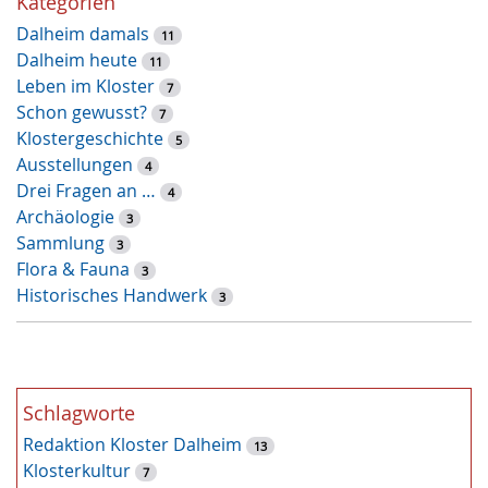
Kategorien
s
Dalheim damals
s
11
Dalheim heute
e
11
Leben im Kloster
l
7
Schon gewusst?
w
7
Klostergeschichte
o
5
Ausstellungen
r
4
Drei Fragen an …
t
4
Archäologie
-
3
Sammlung
S
3
Flora & Fauna
u
3
Historisches Handwerk
c
3
h
e
Schlagworte
Redaktion Kloster Dalheim
13
Klosterkultur
7