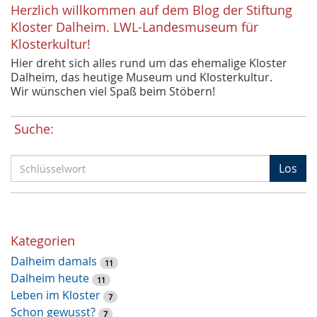
Herzlich willkommen auf dem Blog der Stiftung
Kloster Dalheim. LWL-Landesmuseum für
Klosterkultur!
Hier dreht sich alles rund um das ehemalige Kloster
Dalheim, das heutige Museum und Klosterkultur.
Wir wünschen viel Spaß beim Stöbern!
Suche:
S
Los
c
h
l
ü
Kategorien
s
Dalheim damals
s
11
Dalheim heute
e
11
Leben im Kloster
l
7
Schon gewusst?
w
7