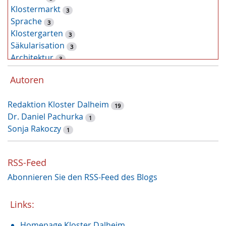
Klostermarkt
3
Sprache
3
Klostergarten
3
Säkularisation
3
Architektur
3
Pflanzen
2
Autoren
Latein
2
Zufallsfund
2
Redaktion Kloster Dalheim
Kunst
19
2
Dr. Daniel Pachurka
Tiere
1
2
Sonja Rakoczy
Heilung
1
1
Handwerk
1
Dalheimer Sommer
1
RSS-Feed
Archäologie
1
Abonnieren Sie den RSS-Feed des Blogs
Nonnenkloster
1
Restaurierung
1
Augustinus von Hippo
Links:
1
Weihnachtszeit
1
Homepage Kloster Dalheim