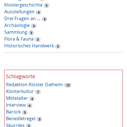
Klostergeschichte
o
5
Ausstellungen
r
4
Drei Fragen an …
t
4
Archäologie
-
3
Sammlung
S
3
Flora & Fauna
u
3
Historisches Handwerk
c
3
h
e
Schlagworte
Redaktion Kloster Dalheim
13
Klosterkultur
7
Mittelalter
4
Interview
4
Barock
3
Benediktregel
3
Skurriles
3