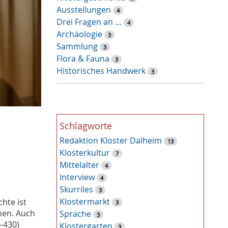
Ausstellungen
r
4
Drei Fragen an …
t
4
Archäologie
-
3
Sammlung
S
3
Flora & Fauna
u
3
Historisches Handwerk
c
3
h
e
Schlagworte
Redaktion Kloster Dalheim
13
Klosterkultur
7
Mittelalter
4
Interview
4
Skurriles
3
Klostermarkt
hte ist
3
hen. Auch
Sprache
3
–430)
Klostergarten
3