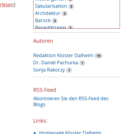
rlesen
]
Säkularisation
3
Architektur
3
Barock
3
Benediktregel
3
Zufallsfund
2
Autoren
Kunst
2
Tiere
2
Redaktion Kloster Dalheim
Pflanzen
19
2
Dr. Daniel Pachurka
Latein
1
2
Sonja Rakoczy
Nonnenkloster
1
1
Restaurierung
1
Augustinus von Hippo
1
RSS-Feed
Weihnachtszeit
1
Abonnieren Sie den RSS-Feed des
Recht und Unrecht
1
Blogs
Restauruierung
1
Et labora
1
Links:
Klostermauer
1
Fasten
1
Homepage Kloster Dalheim