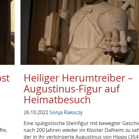
st
Heiliger Herumtreiber –
Augustinus-Figur auf
Heimatbesuch
26.10.2022
Sonja Rakoczy
Eine spätgotische Steinfigur mit bewegter Geschic
fte,
nach 200 Jahren wieder im Kloster Dalheim zu se
der in ihr verkörperte Augustinus von Hippo (354