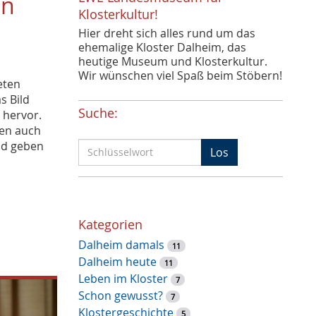
en
Klosterkultur!
Hier dreht sich alles rund um das
ehemalige Kloster Dalheim, das
heutige Museum und Klosterkultur.
Wir wünschen viel Spaß beim Stöbern!
eten
s Bild
Suche:
 hervor.
en auch
und geben
S
Los
c
h
l
ü
Kategorien
s
Dalheim damals
s
11
Dalheim heute
e
11
Leben im Kloster
l
7
Schon gewusst?
w
7
Klostergeschichte
o
5