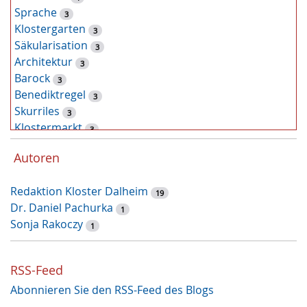
Sprache
3
Klostergarten
3
Säkularisation
3
Architektur
3
Barock
3
Benediktregel
3
Skurriles
3
Klostermarkt
3
Kunst
2
Autoren
Tiere
2
Pflanzen
2
Redaktion Kloster Dalheim
Latein
19
2
Dr. Daniel Pachurka
Zufallsfund
1
2
Sonja Rakoczy
Augustinus von Hippo
1
1
Weihnachtszeit
1
Recht und Unrecht
1
RSS-Feed
Restauruierung
1
Abonnieren Sie den RSS-Feed des Blogs
Et labora
1