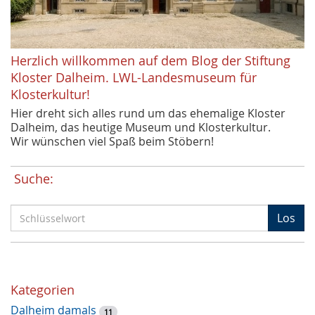
Herzlich willkommen auf dem Blog der Stiftung
Kloster Dalheim. LWL-Landesmuseum für
Klosterkultur!
Hier dreht sich alles rund um das ehemalige Kloster
Dalheim, das heutige Museum und Klosterkultur.
Wir wünschen viel Spaß beim Stöbern!
Suche:
S
Los
c
h
l
ü
Kategorien
s
Dalheim damals
s
11