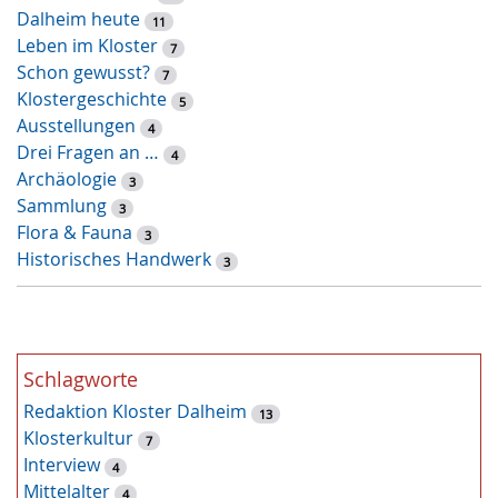
Dalheim heute
e
11
Leben im Kloster
l
7
Schon gewusst?
w
7
Klostergeschichte
o
5
Ausstellungen
r
4
Drei Fragen an …
t
4
Archäologie
-
3
Sammlung
S
3
Flora & Fauna
u
3
Historisches Handwerk
c
3
h
e
Schlagworte
Redaktion Kloster Dalheim
13
Klosterkultur
7
Interview
4
Mittelalter
4