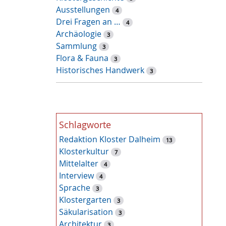
Ausstellungen
r
4
Drei Fragen an …
t
4
Archäologie
-
3
Sammlung
S
3
Flora & Fauna
u
3
Historisches Handwerk
c
3
h
e
Schlagworte
Redaktion Kloster Dalheim
13
Klosterkultur
7
Mittelalter
4
Interview
4
Sprache
3
Klostergarten
3
Säkularisation
3
Architektur
3