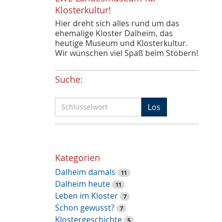
Klosterkultur!
Hier dreht sich alles rund um das
ehemalige Kloster Dalheim, das
heutige Museum und Klosterkultur.
Wir wünschen viel Spaß beim Stöbern!
Suche:
S
Los
c
h
l
ü
Kategorien
s
Dalheim damals
s
11
Dalheim heute
e
11
Leben im Kloster
l
7
Schon gewusst?
w
7
Klostergeschichte
o
5