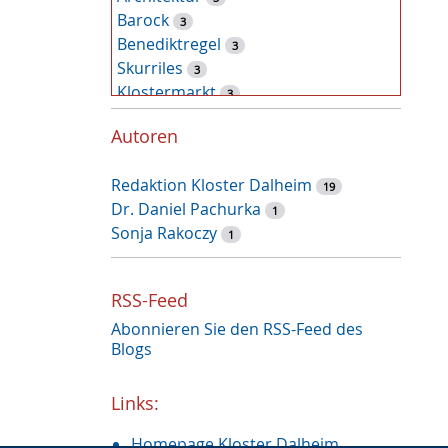
Barock
3
Benediktregel
3
Skurriles
3
Klostermarkt
3
Kunst
2
Autoren
Tiere
2
Pflanzen
2
Redaktion Kloster Dalheim
Latein
19
2
Dr. Daniel Pachurka
Zufallsfund
1
2
Sonja Rakoczy
Restaurierung
1
1
Augustinus von Hippo
1
Weihnachtszeit
1
RSS-Feed
Recht und Unrecht
1
Abonnieren Sie den RSS-Feed des
Restauruierung
1
Blogs
Et labora
1
Klostermauer
1
Links:
Fasten
1
Heilung
1
Homepage Kloster Dalheim