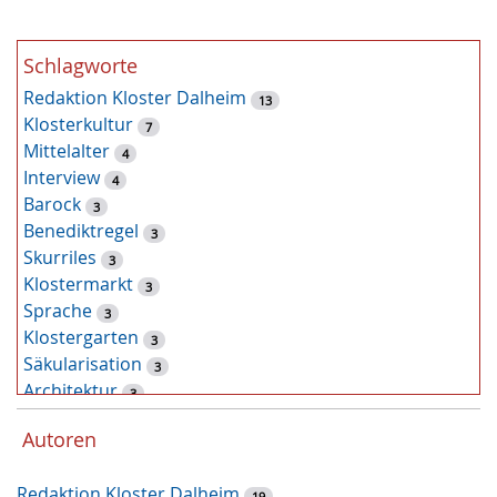
e
Schlagworte
Redaktion Kloster Dalheim
13
Klosterkultur
7
Mittelalter
4
Interview
4
Barock
3
Benediktregel
3
Skurriles
3
Klostermarkt
3
Sprache
3
Klostergarten
3
Säkularisation
3
Architektur
3
Zufallsfund
2
Autoren
Kunst
2
Tiere
2
Redaktion Kloster Dalheim
19