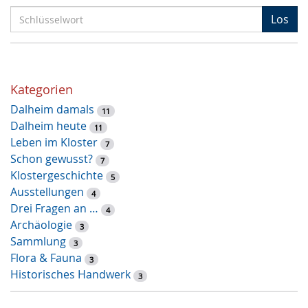
S
Los
c
h
l
ü
Kategorien
s
Dalheim damals
s
11
Dalheim heute
e
11
Leben im Kloster
l
7
Schon gewusst?
w
7
Klostergeschichte
o
5
Ausstellungen
r
4
Drei Fragen an …
t
4
Archäologie
-
3
Sammlung
S
3
Flora & Fauna
u
3
Historisches Handwerk
c
3
h