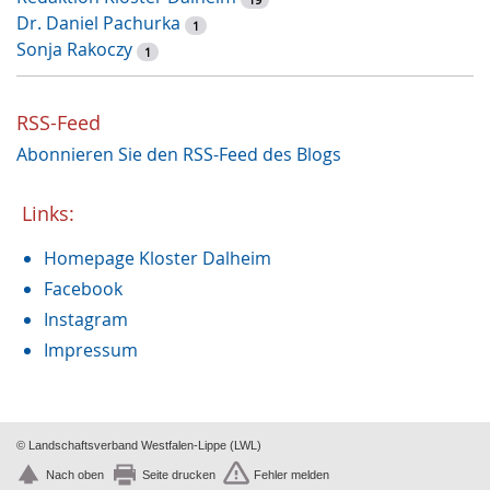
Pflanzen
2
Dr. Daniel Pachurka
Latein
1
2
Sonja Rakoczy
Dalheimer Sommer
1
1
Archäologie
1
Nonnenkloster
1
RSS-Feed
Restaurierung
1
Abonnieren Sie den RSS-Feed des Blogs
Augustinus von Hippo
1
Weihnachtszeit
1
Recht und Unrecht
Links:
1
Restauruierung
1
Homepage Kloster Dalheim
Et labora
1
Klostermauer
Facebook
1
Fasten
Instagram
1
Heilung
1
Impressum
Handwerk
1
© Landschaftsverband Westfalen-Lippe (LWL)
Nach oben
Seite drucken
Fehler melden