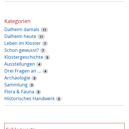
h
l
ü
Kategorien
s
Dalheim damals
s
11
Dalheim heute
e
11
Leben im Kloster
l
7
Schon gewusst?
w
7
Klostergeschichte
o
5
Ausstellungen
r
4
Drei Fragen an …
t
4
Archäologie
-
3
Sammlung
S
3
Flora & Fauna
u
3
Historisches Handwerk
c
3
h
e