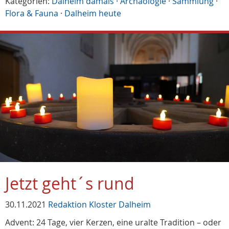
Kategorien:
Dalheim damals
·
Archäologie
·
Sammlung
·
Flora & Fauna
·
Dalheim heute
Jetzt geht´s rund
30.11.2021
Redaktion Kloster Dalheim
Advent: 24 Tage, vier Kerzen, eine uralte Tradition – oder