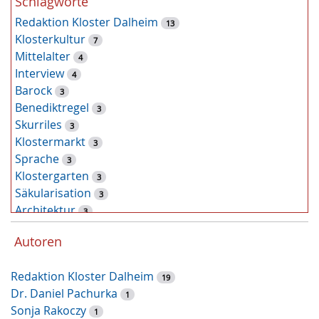
Schlagworte
Redaktion Kloster Dalheim
13
Klosterkultur
7
Mittelalter
4
Interview
4
Barock
3
Benediktregel
3
Skurriles
3
Klostermarkt
3
Sprache
3
Klostergarten
3
Säkularisation
3
Architektur
3
Tiere
2
Autoren
Pflanzen
2
Latein
2
Redaktion Kloster Dalheim
Zufallsfund
19
2
Dr. Daniel Pachurka
Kunst
1
2
Sonja Rakoczy
Klostermauer
1
1