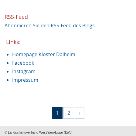
Fasten
1
Heilung
1
RSS-Feed
Handwerk
1
Abonnieren Sie den RSS-Feed des Blogs
Dalheimer Sommer
1
Archäologie
1
Nonnenkloster
Links:
1
Restaurierung
1
Homepage Kloster Dalheim
Augustinus von Hippo
1
Weihnachtszeit
Facebook
1
Recht und Unrecht
Instagram
1
Restauruierung
1
Impressum
Et labora
1
1
2
›
© Landschaftsverband Westfalen-Lippe (LWL)