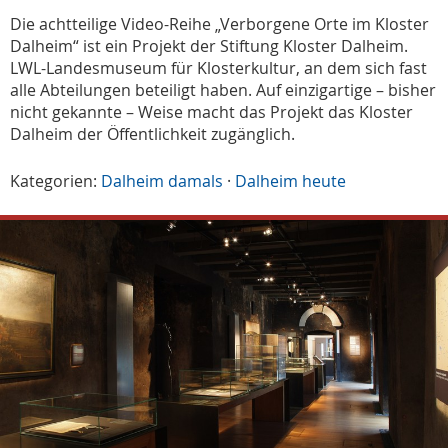
Die achtteilige Video-Reihe „Verborgene Orte im Kloster
Dalheim“ ist ein Projekt der Stiftung Kloster Dalheim.
LWL-Landesmuseum für Klosterkultur, an dem sich fast
alle Abteilungen beteiligt haben. Auf einzigartige – bisher
nicht gekannte – Weise macht das Projekt das Kloster
Dalheim der Öffentlichkeit zugänglich.
Kategorien:
Dalheim damals
·
Dalheim heute