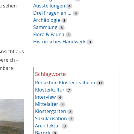
Ausstellungen
u sehen
r
4
Drei Fragen an …
t
4
Archäologie
-
3
Sammlung
S
3
Flora & Fauna
u
3
Historisches Handwerk
c
3
h
Ansicht aus
e
bereich –
nnbare
Schlagworte
Redaktion Kloster Dalheim
13
Klosterkultur
7
Interview
4
Mittelalter
4
Klostergarten
3
Säkularisation
3
Architektur
3
Barock
3