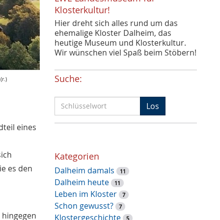
Klosterkultur!
Hier dreht sich alles rund um das
ehemalige Kloster Dalheim, das
heutige Museum und Klosterkultur.
Wir wünschen viel Spaß beim Stöbern!
Suche:
r.)
S
Los
c
h
teil eines
l
ü
sich
Kategorien
s
ie es den
Dalheim damals
s
11
Dalheim heute
e
11
Leben im Kloster
l
7
Schon gewusst?
w
7
d hingegen
Klostergeschichte
o
5