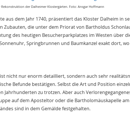
r Rekonstruktion der Dalheimer Klostergärten. Foto: Ansgar Hoffmann
 aus dem Jahr 1740, präsentiert das Kloster Dalheim in se
n Zubauten, die unter dem Priorat von Bartholdus Schonla
chtung des heutigen Besucherparkplatzes im Westen über di
 Sonnenuhr, Springbrunnen und Baumkanzel exakt dort, wo 
st nicht nur enorm detailliert, sondern auch sehr realitäts
ische Befunde bestätigen. Selbst die Art und Position einz
en Jahrhunderten zu trotzen. Aber auch Verlorengegangenes
uppe auf dem Aposteltor oder die Bartholomäuskapelle am
ländes sind in dem Gemälde festgehalten.