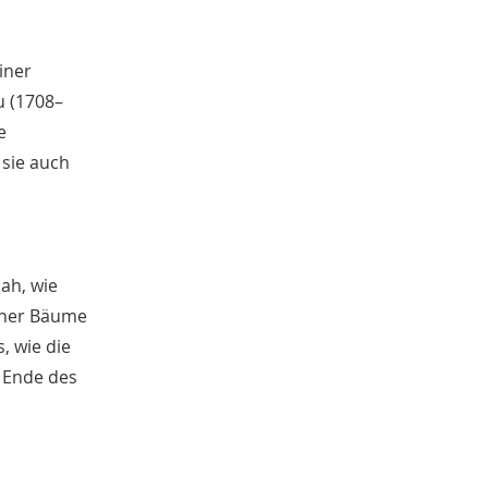
iner
u (1708–
e
sie auch
nah, wie
elner Bäume
, wie die
 Ende des