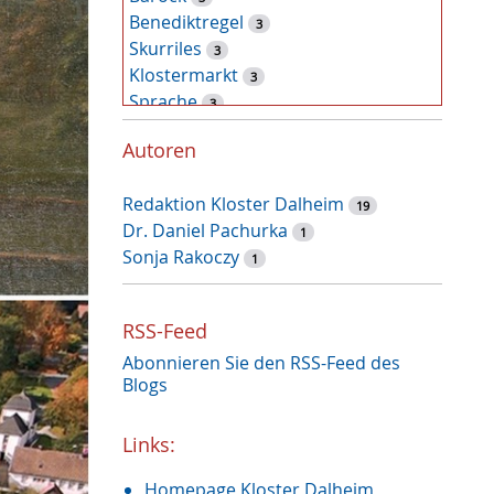
Benediktregel
3
Skurriles
3
Klostermarkt
3
Sprache
3
Tiere
2
Autoren
Pflanzen
2
Latein
2
Redaktion Kloster Dalheim
Zufallsfund
19
2
Dr. Daniel Pachurka
Kunst
1
2
Sonja Rakoczy
Weihnachtszeit
1
1
Recht und Unrecht
1
Restauruierung
1
RSS-Feed
Et labora
1
Abonnieren Sie den RSS-Feed des
Klostermauer
1
Blogs
Fasten
1
Heilung
1
Links:
Handwerk
1
Dalheimer Sommer
1
Homepage Kloster Dalheim