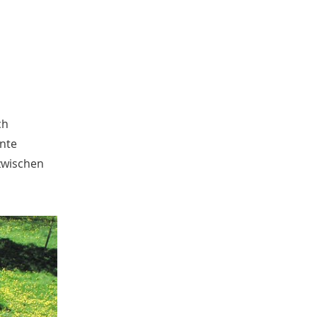
ch
hnte
 zwischen